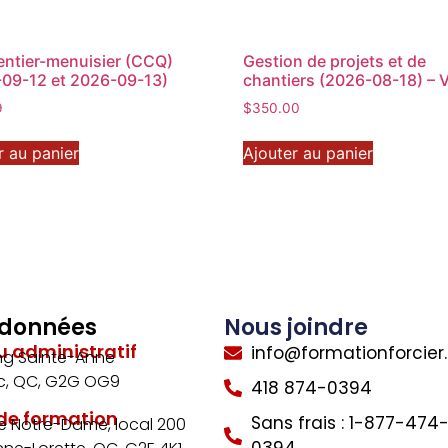
ntier-menuisier (CCQ)
Gestion de projets et de
09-12 et 2026-09-13)
chantiers (2026-08-18) – 
9
$
350.00
r au panier
Ajouter au panier
données
Nous joindre
u administratif
info@formationforcie
ng Sainte-Anne
, QC, G2G OG9
418 874-0394
 de formation
Sans frais : 1-877-474
ue Notre-Dame, local 200
0394