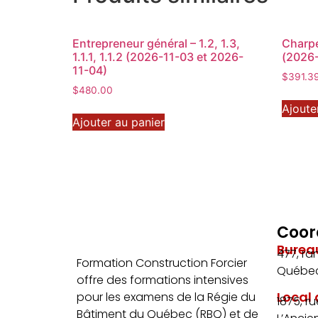
Entrepreneur général – 1.2, 1.3,
Charpe
1.1.1, 1.1.2 (2026-11-03 et 2026-
(2026-
11-04)
$
391.3
$
480.00
Ajoute
Ajouter au panier
Coor
Burea
477, ra
Formation Construction Forcier
Québec
offre des formations intensives
Local
pour les examens de la Régie du
1875, r
Bâtiment du Québec (RBQ) et de