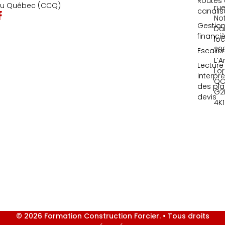
Routes 
u Québec (CCQ)
ru
canalis
No
Gestio
Da
financi
loc
20
Escalie
L’A
Lecture
Lor
interpr
QC
des pla
G2
devis
4K1
© 2026 Formation Construction Forcier. • Tous droits