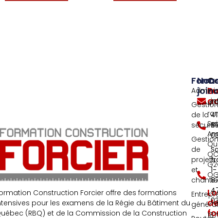
Forma
Nou
C
join
Bu
Adminis
ad
i
477
Gestio
ra
de la
4
Sai
sécurit
8
An
0
Gestio
Qu
de
S
QC
projets
fr
G2
et
1-
OG
chantie
8
4
Lo
ormation Construction Forcier offre des formations
Entrepr
0
d
ntensives pour les examens de la Régie du Bâtiment du
généra
fo
uébec (RBQ) et de la Commission de la Construction
187