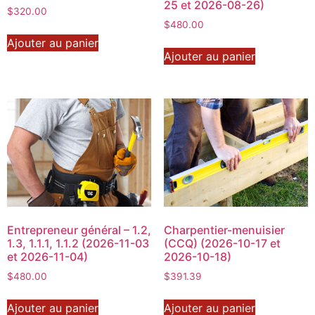
25 et 2026-08-26)
$
320.00
$
480.00
Ajouter au panier
Ajouter au panier
Entrepreneur général – 1.2,
Charpentier-menuisier
1.3, 1.1.1, 1.1.2 (2026-11-03
(CCQ) (2026-10-17 et
et 2026-11-04)
2026-10-18)
$
480.00
$
391.39
Ajouter au panier
Ajouter au panier