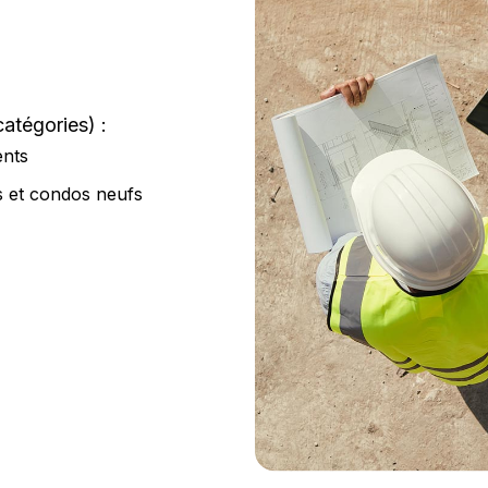
atégories) :
ents
es et condos neufs