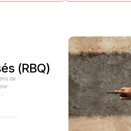
sés (RBQ)
mens de
enir
 :