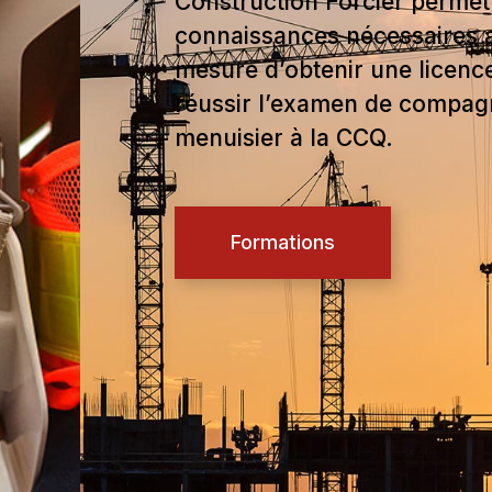
Construction Forcier permett
connaissances nécessaires a
mesure d’obtenir une licence
réussir l’examen de compag
menuisier à la CCQ.
Formations