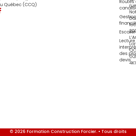
Routes 
u Québec (CCQ)
ru
canalis
No
Gestio
Da
financi
loc
20
Escalie
L’A
Lecture
Lor
interpr
QC
des pla
G2
devis
4K1
© 2026 Formation Construction Forcier. • Tous droits