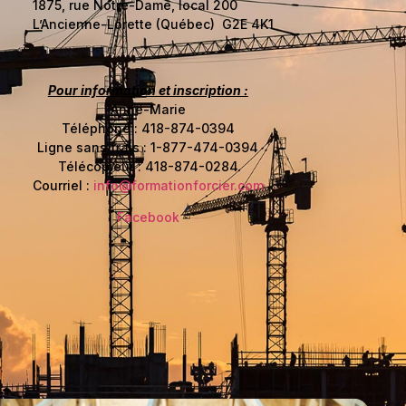
1875, rue Notre-Dame, local 200
L’Ancienne-Lorette (Québec) G2E 4K1
Pour information et inscription :
Anne-Marie
Téléphone : 418-874-0394
Ligne sans frais : 1-877-474-0394
Télécopieur : 418-874-0284
Courriel :
info@formationforcier.com
Facebook