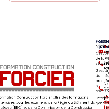
Forma
Nou
C
join
Bu
Adminis
ad
i
477
Gestio
ra
de la
4
Sai
sécurit
8
An
0
Gestio
Qu
de
S
QC
projets
fr
G2
et
1-
OG
chantie
8
4
Lo
ormation Construction Forcier offre des formations
Entrepr
0
d
ntensives pour les examens de la Régie du Bâtiment du
généra
fo
uébec (RBQ) et de la Commission de la Construction
187