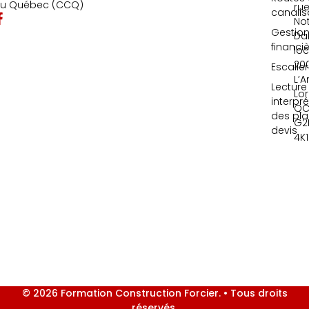
u Québec (CCQ)
ru
canalis
No
Gestio
Da
financi
loc
20
Escalie
L’A
Lecture
Lor
interpr
QC
des pla
G2
devis
4K1
© 2026 Formation Construction Forcier. • Tous droits
réservés.