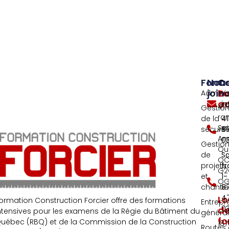
Forma
Nou
C
join
Bu
Adminis
ad
i
477
Gestio
ra
de la
4
Sai
sécurit
8
An
0
Gestio
Qu
de
S
QC
projets
fr
G2
et
1-
OG
chantie
8
4
Lo
ormation Construction Forcier offre des formations
Entrepr
0
d
ntensives pour les examens de la Régie du Bâtiment du
généra
fo
uébec (RBQ) et de la Commission de la Construction
187
Routes 