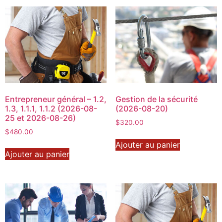
Entrepreneur général – 1.2,
Gestion de la sécurité
1.3, 1.1.1, 1.1.2 (2026-08-
(2026-08-20)
25 et 2026-08-26)
$
320.00
$
480.00
Ajouter au panier
Ajouter au panier