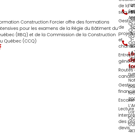
ra
de la
4
Sai
sécurit
8
An
0
Gestio
ormation Construction Forcier offre des formations
Qu
de
S
ntensives pour les examens de la Régie du Bâtiment du
QC
projets
fr
uébec (RBQ) et de la Commission de la Construction
G2
et
1-
u Québec (CCQ)
OG
chantie
8
4
Lo
Entrepr
0
d
généra
fo
187
Routes 
ru
canalis
No
Gestio
Da
financi
loc
20
Escalie
L’A
Lecture
Lor
interpr
QC
des pla
G2
devis
4K1