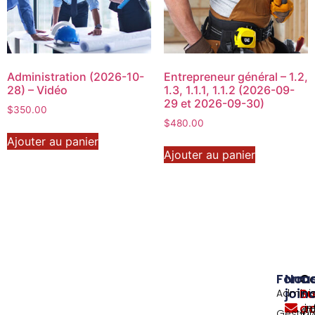
Administration (2026-10-
Entrepreneur général – 1.2,
28) – Vidéo
1.3, 1.1.1, 1.1.2 (2026-09-
29 et 2026-09-30)
$
350.00
$
480.00
Ajouter au panier
Ajouter au panier
Forma
Nou
C
join
Bu
Adminis
ad
i
477
Gestio