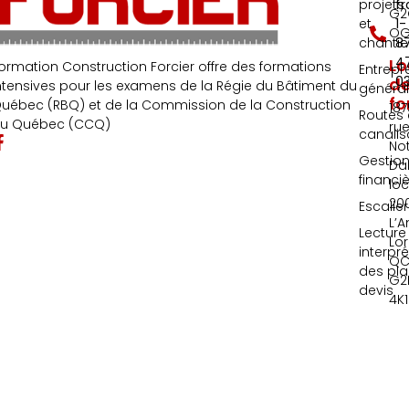
projets
fr
G2
et
1-
OG
chantie
8
4
Lo
ormation Construction Forcier offre des formations
Entrepr
0
d
ntensives pour les examens de la Régie du Bâtiment du
généra
fo
uébec (RBQ) et de la Commission de la Construction
187
Routes 
u Québec (CCQ)
ru
canalis
No
Gestio
Da
financi
loc
20
Escalie
L’A
Lecture
Lor
interpr
QC
des pla
G2
devis
4K1