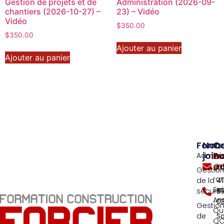
Gestion de projets et de
Administration (2026-09-
chantiers (2026-10-27) –
23) – Vidéo
Vidéo
$
350.00
$
350.00
Ajouter au panier
Ajouter au panier
Forma
Nou
C
join
Bu
Adminis
ad
i
477
Gestio
ra
de la
4
Sai
sécurit
8
An
0
Gestio
Qu
de
S
QC