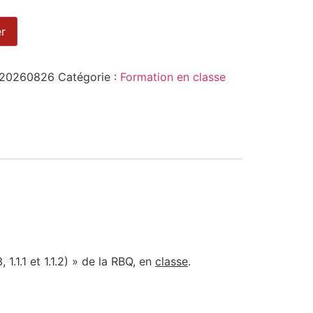
er
20260826
Catégorie :
Formation en classe
1.1.1 et 1.1.2) » de la RBQ, en
classe
.